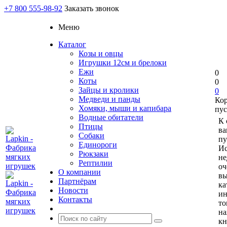
+7 800 555-98-92
Заказать звонок
Меню
Каталог
Козы и овцы
Игрушки 12см и брелоки
Ежи
0
Коты
0
Зайцы и кролики
0
Медведи и панды
Ко
Хомяки, мыши и капибара
пус
Водные обитатели
К 
Птицы
ва
Собаки
пу
Единороги
Ис
Рюкзаки
не
Рептилии
оч
О компании
вы
Партнёрам
ка
Новости
и
Контакты
то
н
кн