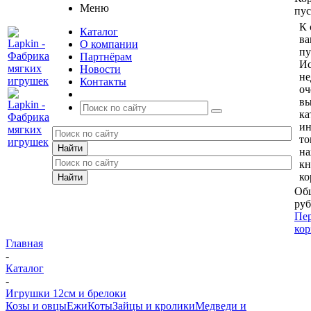
Меню
пус
К 
Каталог
ва
О компании
пу
Партнёрам
Ис
Новости
не
Контакты
оч
вы
ка
и
то
н
кн
ко
Общ
руб
Пер
кор
Главная
-
Каталог
-
Игрушки 12см и брелоки
Козы и овцы
Ежи
Коты
Зайцы и кролики
Медведи и