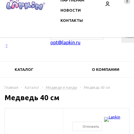
ПАРТНЁРАМ
0
НОВОСТИ
КОНТАКТЫ
+7 800 555-98-92
ЗАКАЗАТЬ ЗВОНОК
opt@lapkin.ru
КАТАЛОГ
О КОМПАНИИ
ПАРТНЁРАМ
НОВОСТИ
Главная
-
Каталог
-
Медведи и панды
-
Медведь 40 см
Медведь 40 см
КОНТАКТЫ
ЕЩЕ
Отложить