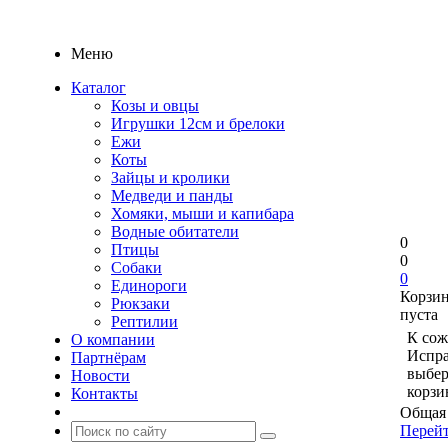
Меню
Каталог
Козы и овцы
Игрушки 12см и брелоки
Ежи
Коты
Зайцы и кролики
Медведи и панды
Хомяки, мыши и капибара
Водные обитатели
0
Птицы
0
Собаки
0
Единороги
Корзи
Рюкзаки
пуста
Рептилии
К сож
О компании
Испра
Партнёрам
выбер
Новости
корзи
Контакты
Общая 
Перейт