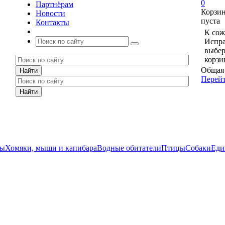
0
Партнёрам
Корзи
Новости
пуста
Контакты
К сож
Испра
выбер
корзи
Общая 
Перейт
ды
Хомяки, мыши и капибара
Водные обитатели
Птицы
Собаки
Еди