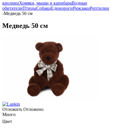
кролики
Хомяки, мыши и капибара
Водные
обитатели
Птицы
Собаки
Единороги
Рюкзаки
Рептилии
-
Медведь 50 см
Медведь 50 см
Отложить
Отложено
Много
Цвет