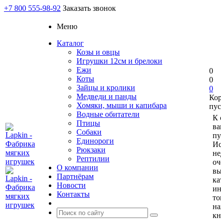
+7 800 555-98-92
Заказать звонок
Меню
Каталог
Козы и овцы
Игрушки 12см и брелоки
Ежи
0
Коты
0
Зайцы и кролики
0
Медведи и панды
Ко
Хомяки, мыши и капибара
пус
Водные обитатели
К 
Птицы
ва
Собаки
пу
Единороги
Ис
Рюкзаки
не
Рептилии
оч
О компании
вы
Партнёрам
ка
Новости
и
Контакты
то
н
кн