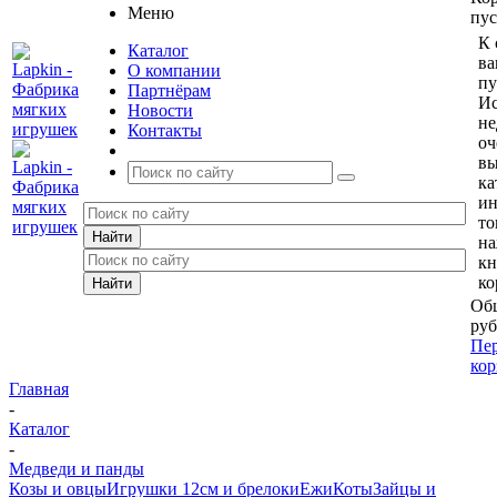
Меню
пус
К 
Каталог
ва
О компании
пу
Партнёрам
Ис
Новости
не
Контакты
оч
вы
ка
и
то
н
кн
ко
Общ
руб
Пер
кор
Главная
-
Каталог
-
Медведи и панды
Козы и овцы
Игрушки 12см и брелоки
Ежи
Коты
Зайцы и