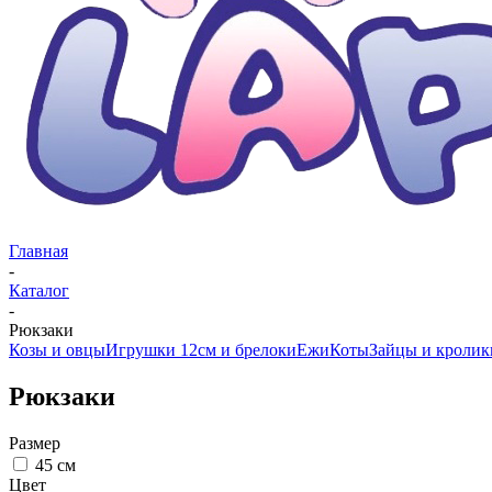
Главная
-
Каталог
-
Рюкзаки
Козы и овцы
Игрушки 12см и брелоки
Ежи
Коты
Зайцы и кролик
Рюкзаки
Размер
45 см
Цвет