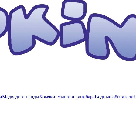
и
Медведи и панды
Хомяки, мыши и капибара
Водные обитатели