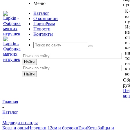
Меню
пус
К 
Каталог
ва
О компании
пу
Партнёрам
Ис
Новости
не
Контакты
оч
вы
ка
и
то
н
кн
ко
Общ
руб
Пер
кор
Главная
-
Каталог
-
Медведи и панды
Козы и овцы
Игрушки 12см и брелоки
Ежи
Коты
Зайцы и