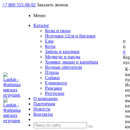
+7 800 555-98-92
Заказать звонок
Меню
Каталог
Козы и овцы
Игрушки 12см и брелоки
Ежи
0
Коты
0
Зайцы и кролики
0
Медведи и панды
Ко
Хомяки, мыши и капибара
пус
Водные обитатели
К 
Птицы
ва
Собаки
пу
Единороги
Ис
Рюкзаки
не
Рептилии
оч
О компании
вы
Партнёрам
ка
Новости
и
Контакты
то
н
кн