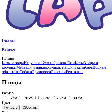
Главная
-
Каталог
-
Птицы
Козы и овцы
Игрушки 12см и брелоки
Ежи
Коты
Зайцы и
кролики
Медведи и панды
Хомяки, мыши и капибара
Водные
обитатели
Собаки
Единороги
Рюкзаки
Рептилии
Птицы
Размер
15 см
20 см
22 см
28 см
30 см
Цвет