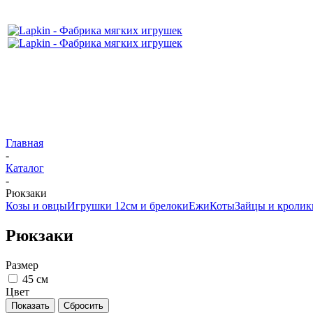
Главная
-
Каталог
-
Рюкзаки
Козы и овцы
Игрушки 12см и брелоки
Ежи
Коты
Зайцы и кролик
Рюкзаки
Размер
45 см
Цвет