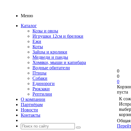
Меню
Каталог
Козы и овцы
Игрушки 12см и брелоки
Ежи
Коты
Зайцы и кролики
Медведи и панды
Хомяки, мыши и капибара
Водные обитатели
0
Птицы
0
Собаки
0
Единороги
Корзи
Рюкзаки
пуста
Рептилии
К сож
О компании
Испра
Партнёрам
выбер
Новости
корзи
Контакты
Общая 
Перейт