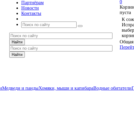
0
Партнёрам
Корзи
Новости
пуста
Контакты
К сож
Испра
выбер
корзи
Общая 
Перейт
и
Медведи и панды
Хомяки, мыши и капибара
Водные обитатели