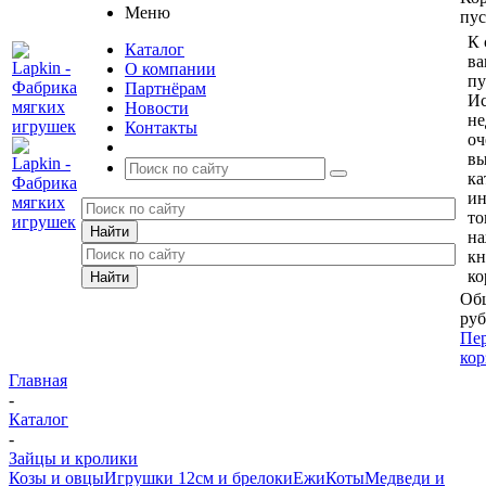
Меню
пус
К 
Каталог
ва
О компании
пу
Партнёрам
Ис
Новости
не
Контакты
оч
вы
ка
и
то
н
кн
ко
Общ
руб
Пер
кор
Главная
-
Каталог
-
Зайцы и кролики
Козы и овцы
Игрушки 12см и брелоки
Ежи
Коты
Медведи и