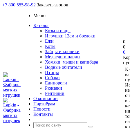
+7 800 555-98-92
Заказать звонок
Меню
Каталог
Козы и овцы
Игрушки 12см и брелоки
Ежи
0
Коты
0
Зайцы и кролики
0
Медведи и панды
Ко
Хомяки, мыши и капибара
пус
Водные обитатели
К 
Птицы
ва
Собаки
пу
Единороги
Ис
Рюкзаки
не
Рептилии
оч
О компании
вы
Партнёрам
ка
Новости
и
Контакты
то
н
кн