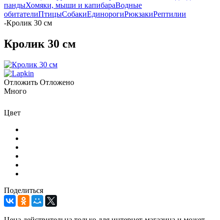
панды
Хомяки, мыши и капибара
Водные
обитатели
Птицы
Собаки
Единороги
Рюкзаки
Рептилии
-
Кролик 30 см
Кролик 30 см
Отложить
Отложено
Много
Цвет
Поделиться
Цена действительна только для интернет-магазина и может